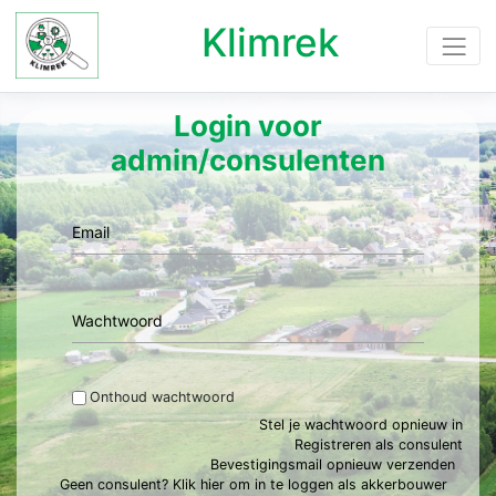
Klimrek
Login voor
admin/consulenten
Email
Wachtwoord
Onthoud wachtwoord
Stel je wachtwoord opnieuw in
Registreren als consulent
Bevestigingsmail opnieuw verzenden
Geen consulent? Klik hier om in te loggen als akkerbouwer